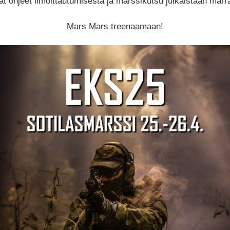
 ohjeet ilmoittautumisesta ja marssikutsu julkaistaan mar
Mars Mars treenaamaan!