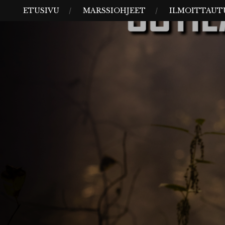
Skip
MENU
ETUSIVU
MARSSIOHJEET
ILMOITTAUT
to
content