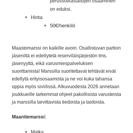
perussotilastaitojen osaaminen
on eduksi.
Hinta
50€/henkilö
Maastomarssi on kaikille avoin. Osallistuvan partion
jäseniltä ei edellytetä reserviläisjärjestön tms.
jäsenyyttä, eikä varusmiespalveluksen
suorittamista! Marssilla suoritettavat tehtävät eivät
edellytä erityisosaamista ja ne voi kuka tahansa
oppia myös siviilissä. Alkuvuodesta 2026 annetaan
joukkueille tarkemmat ohjeet pakollisista varusteista
ja marssilla tarvittavista tiedoista ja taidoista.
Maantiemarssi:
Matka