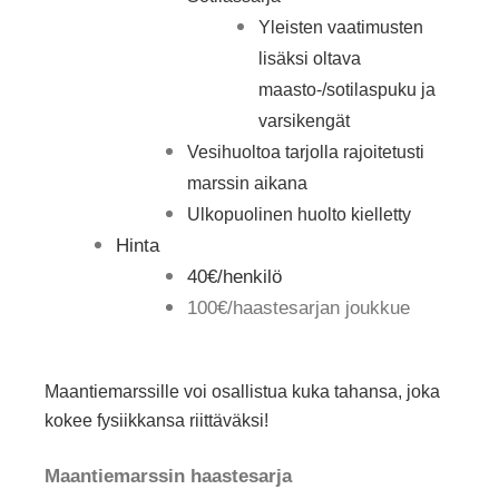
Yleisten vaatimusten
lisäksi oltava
maasto-/sotilaspuku ja
varsikengät
Vesihuoltoa tarjolla rajoitetusti
marssin aikana
Ulkopuolinen huolto kielletty
Hinta
40€/henkilö
100€/haastesarjan joukkue
Maantiemarssille voi osallistua kuka tahansa, joka
kokee fysiikkansa riittäväksi!
Maantiemarssin haastesarja