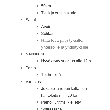
50km
Tietä ja erilaisia uria
Sarjat
Avoin
Sotilas
Haastesarja yrityksille,
yhteisöille ja yhdistyksille
Marssiaika
Hyväksytty suoritus alle 12 h.
Partio
1-4 henkeä.
Varustus
Jokaisella repun kaltainen
kantolaite min. 10 kg
Painoliivit tms. kielletty
Sotilassarja