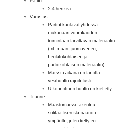
Partio
2-4 henkeä.
Varustus
Partiot kantavat yhdessä
mukanaan vuorokauden
toimintaan tarvittavan materiaalin
(ml. ruuan, juomaveden,
henkilökohtaisen ja
partiokohtaisen materiaalin).
Marssin aikana on tarjolla
vesihuolto rajoitetusti.
Ulkopuolinen huolto on kielletty.
Tilanne
Maastomarssi rakentuu
sotilaallisen skenaarion
ympärille, joten tiettyjen